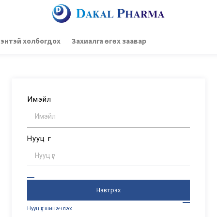
энтэй холбогдох
Захиалга өгөх заавар
Имэйл
Нууц үг
Нэвтрэх
Нууц үг шинэчлэх