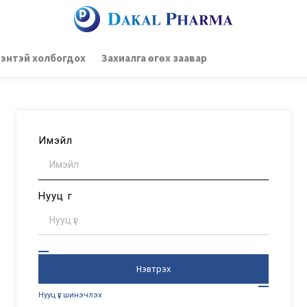
энтэй холбогдох
Захиалга өгөх заавар
Имэйл
Нууц үг
Нэвтрэх
Нууц үг шинэчлэх