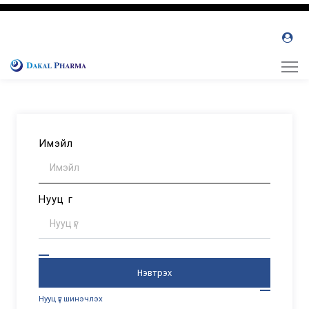
Имэйл
Нууц үг
Нэвтрэх
Нууц үг шинэчлэх