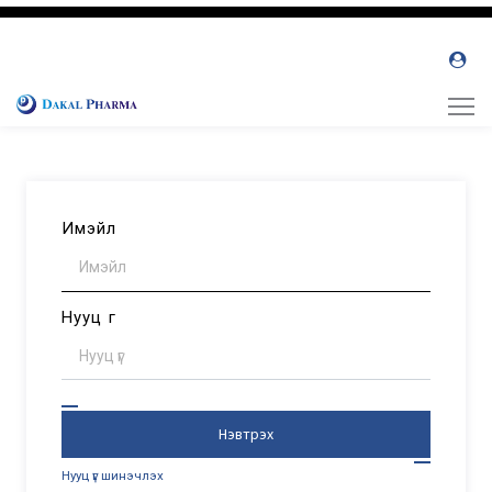
Имэйл
Нууц үг
Нэвтрэх
Нууц үг шинэчлэх