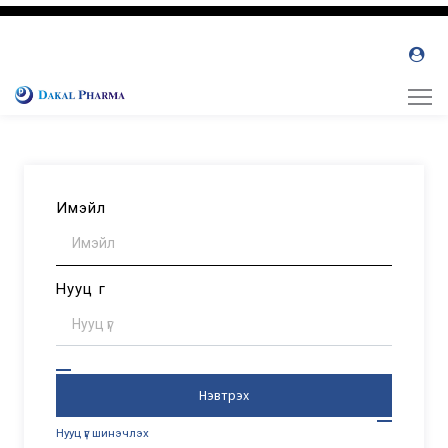
Имэйл
Нууц үг
Нэвтрэх
Нууц үг шинэчлэх