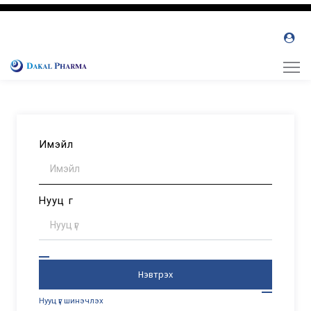
Имэйл
Нууц үг
Нэвтрэх
Нууц үг шинэчлэх