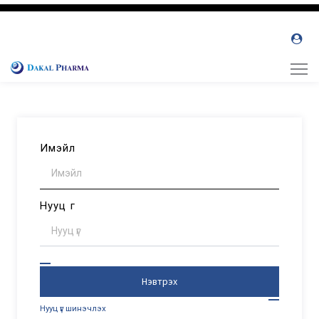
Имэйл
Нууц үг
Нэвтрэх
Нууц үг шинэчлэх