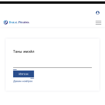
Таны имэйл
Илгээх
Дахин нэвтрэх